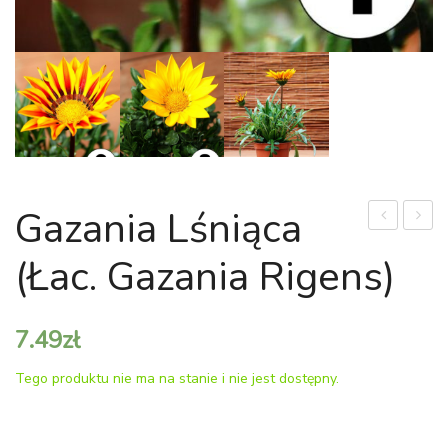
Gazania Lśniąca
'Sundaville’
popie
(łac. Gazania Rigens)
(łac.
(łac.
Mandewila
Senec
sanderii)
cinerar
7.49
zł
Tego produktu nie ma na stanie i nie jest dostępny.