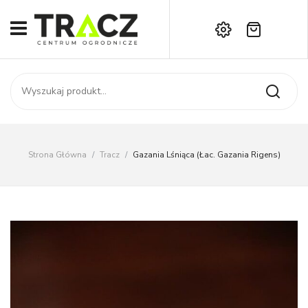
Brak produktów w koszyku.
START
Darmowa dostawa już od 1000 zł!
SKLEP
Zadzwoń:
+42 714 14 00
USŁUGI
Zamówienie
O NAS
Moje konto
Strona Główna
/
Tracz
/
Gazania Lśniąca (łac. Gazania Rigens)
Kontakt
AKTUALNOŚCI
KONTAKT