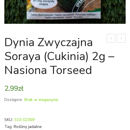
Dynia Zwyczajna
olbrzymia
zwycz
Soraya (cukinia) 2g –
Bambino
Złoty
5g
Cepeli
Nasiona Torseed
–
2g
nasiona
–
2.99
zł
Torseed
nasion
Torse
Dostępne:
Brak w magazynie
SKU:
310-02369
Tag:
Rośliny jadalne