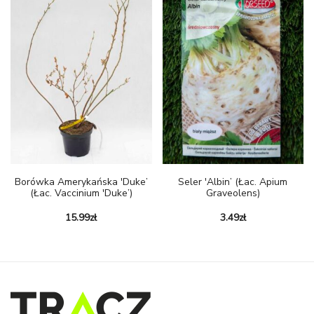
Borówka Amerykańska 'Duke’
Seler 'Albin’ (łac. Apium
(Łac. Vaccinium 'Duke’)
Graveolens)
15.99
zł
3.49
zł