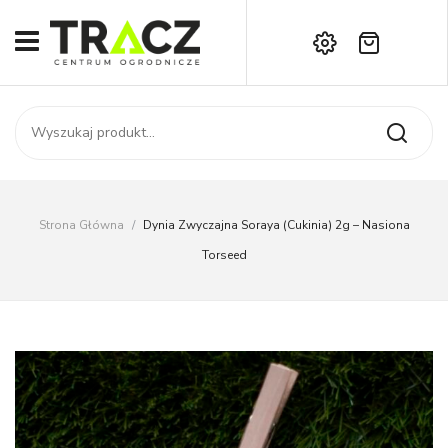
Brak produktów w koszyku.
START
Darmowa dostawa już od 1000 zł!
SKLEP
Zadzwoń:
+42 714 14 00
USŁUGI
Zamówienie
O NAS
Moje konto
Strona Główna
/
Dynia Zwyczajna Soraya (cukinia) 2g – Nasiona
Kontakt
AKTUALNOŚCI
Torseed
KONTAKT