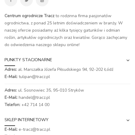
Centrum ogrodnicze Tracz
to rodzinna firma pasjonatów
ogrodnictwa, z ponad 25 letnim doświadczeniem w branży. W
naszej ofercie posiadamy aż kilka tysięcy gatunków i odmian
roślin, artykułów ogrodniczych oraz kwiatów. Gorąco zachęcamy
do odwiedzenia naszego
sklepu online
!
PUNKTY STACJONARNE
Adres:
al. Marszałka Józefa Piłsudskiego 94,
92-202 Łódź
E-Mail:
tulipan@tracz.pl
Adres:
ul. Sosnowiec 35, 95-010 Stryków
E-Mail:
handel@tracz.pl
Telefon:
+42 714 14 00
SKLEP INTERNETOWY
E-Mail:
e-tracz@tracz.pl