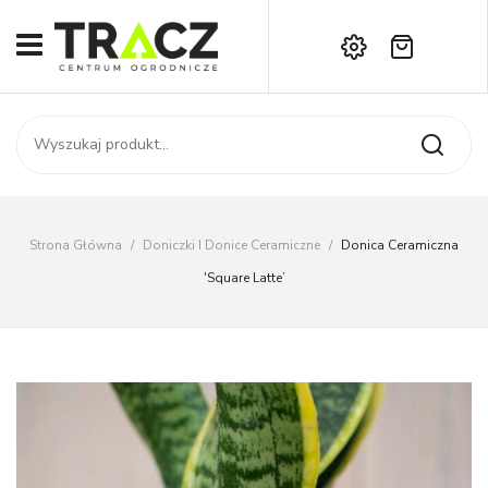
Brak produktów w koszyku.
START
Darmowa dostawa już od 1000 zł!
SKLEP
Zadzwoń:
+42 714 14 00
USŁUGI
Zamówienie
O NAS
Moje konto
Strona Główna
/
Doniczki I Donice Ceramiczne
/
Donica Ceramiczna
Kontakt
AKTUALNOŚCI
'Square Latte’
KONTAKT