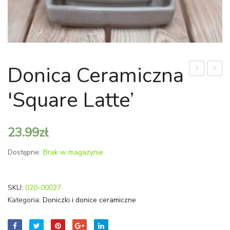
Donica Ceramiczna
ceramiczna
beto
'Square Latte’
'Wave’
serce
23.99
zł
Dostępne:
Brak w magazynie
SKU:
020-00027
Kategoria:
Doniczki i donice ceramiczne