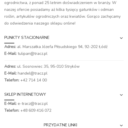
ogrodnictwa, z ponad 25 letnim doświadczeniem w branży. W
naszej ofercie posiadamy aż kilka tysięcy gatunków i odmian
roślin, artykułów ogrodniczych oraz kwiatów. Gorąco zachęcamy
do odwiedzenia naszego
sklepu online
!
PUNKTY STACJONARNE
Adres:
al. Marszałka Józefa Piłsudskiego 94,
92-202 Łódź
E-Mail:
tulipan@tracz.pl
Adres:
ul. Sosnowiec 35, 95-010 Stryków
E-Mail:
handel@tracz.pl
Telefon:
+42 714 14 00
SKLEP INTERNETOWY
E-Mail:
e-tracz@tracz.pl
Telefon:
+48 609 416 072
PRZYDATNE LINKI