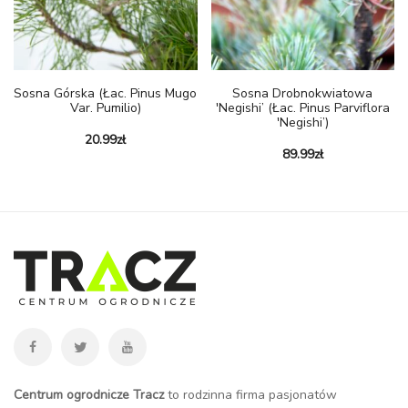
Sosna Górska (łac. Pinus Mugo
Sosna Drobnokwiatowa
Var. Pumilio)
'Negishi’ (łac. Pinus Parviflora
'Negishi’)
20.99
zł
89.99
zł
Centrum ogrodnicze Tracz
to rodzinna firma pasjonatów