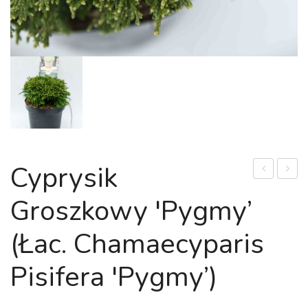
Cyprysik
Zestaw
JAPO
Groszkowy 'Pygmy’
do
'HON
pikowania
GOLD
(łac. Chamaecyparis
warzyw
|
–
CRYP
Pisifera 'Pygmy’)
312
JAPO
sadzonek!!!
'HON