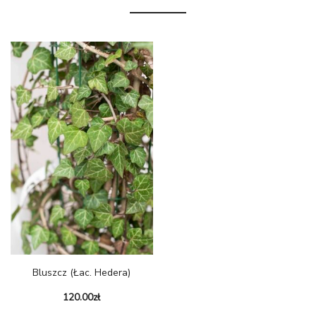
Bluszcz (łac. Hedera)
120.00
zł