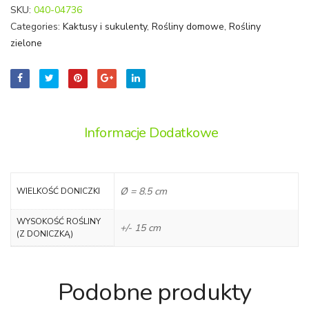
SKU:
040-04736
Categories:
Kaktusy i sukulenty
,
Rośliny domowe
,
Rośliny
zielone
Informacje Dodatkowe
Ø = 8.5 cm
WIELKOŚĆ DONICZKI
WYSOKOŚĆ ROŚLINY
+/- 15 cm
(Z DONICZKĄ)
Podobne produkty