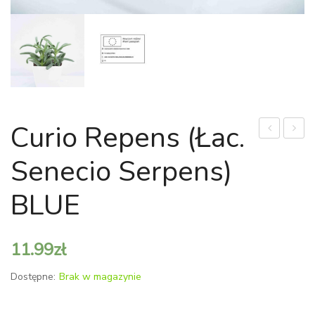
Curio Repens (łac.
cefalofora
'Calido
Senecio Serpens)
'Mountain
(łac.
fire’
Alocas
BLUE
(łac.
'Calido
Senecio
11.99
zł
cephalopho
'Mountain
Dostępne:
Brak w magazynie
fire’)