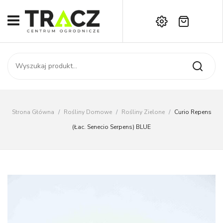
Brak produktów w koszyku.
START
Darmowa dostawa już od 1000 zł!
SKLEP
Zadzwoń:
+42 714 14 00
USŁUGI
Zamówienie
O NAS
Moje konto
Strona Główna
/
Rośliny Domowe
/
Rośliny Zielone
/
Curio Repens
Kontakt
AKTUALNOŚCI
(łac. Senecio Serpens) BLUE
KONTAKT