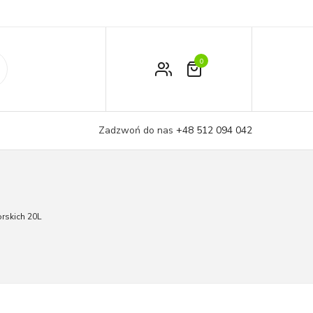
0
Zamówienie
Moje konto
Zadzwoń do nas
+48 512 094 042
Koszyk
skich 20L