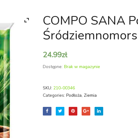
COMPO SANA Pod
Śródziemnomors
24.99
zł
Dostępne:
Brak w magazynie
SKU:
210-00346
Categories:
Podłoża
,
Ziemia