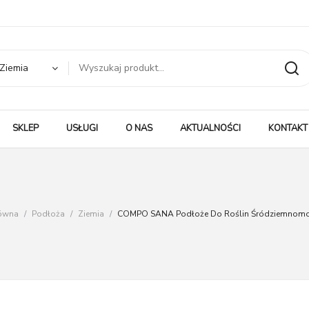
Ziemia
SKLEP
USŁUGI
O NAS
AKTUALNOŚCI
KONTAKT
łówna
/
Podłoża
/
Ziemia
/
COMPO SANA Podłoże Do Roślin Śródziemnomor