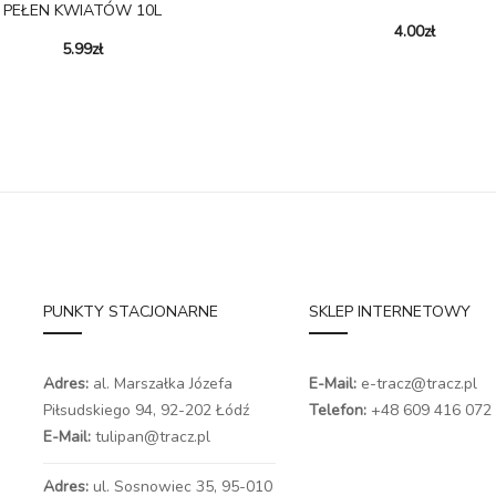
PEŁEN KWIATÓW 10L
4.00
zł
5.99
zł
PUNKTY STACJONARNE
SKLEP INTERNETOWY
Adres:
al. Marszałka Józefa
E-Mail:
e-tracz@tracz.pl
Piłsudskiego 94,
92-202 Łódź
Telefon:
+48 609 416 072
E-Mail:
tulipan@tracz.pl
Adres:
ul. Sosnowiec 35, 95-010