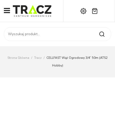
Brak produktów w koszyku.
START
Darmowa dostawa już od 1000 zł!
SKLEP
Zadzwoń:
+42 714 14 00
USŁUGI
Zamówienie
O NAS
Moje konto
Strona Główna
/
Tracz
/
CELLFAST Wąż Ogrodowy 3/4” 50m (ATS2
Kontakt
AKTUALNOŚCI
Hobby)
KONTAKT