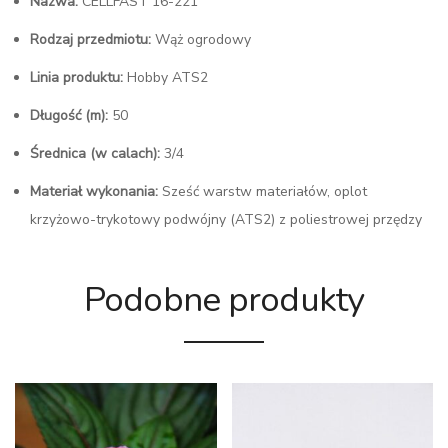
Nazwa:
CELLFAST 16-221
Rodzaj przedmiotu:
Wąż ogrodowy
Linia produktu:
Hobby ATS2
Długość (m):
50
Średnica (w calach):
3/4
Materiał wykonania:
Sześć warstw materiałów, oplot
krzyżowo-trykotowy podwójny (ATS2) z poliestrowej przędzy
Podobne produkty