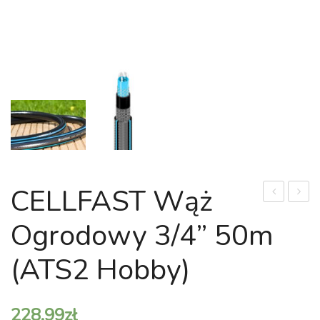
CELLFAST Wąż
Wózek
Zrasza
Ogrodowy 3/4” 50m
z
pulsac
wężem
(52-
(ATS2 Hobby)
1/2”
160N)
50m
228.99
zł
(EXPLORE