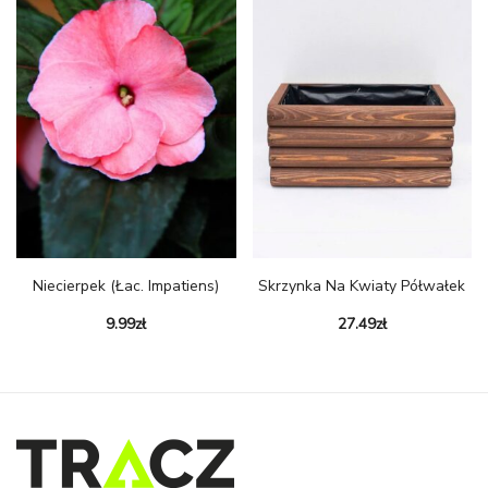
Niecierpek (łac. Impatiens)
Skrzynka Na Kwiaty Półwałek
9.99
zł
27.49
zł