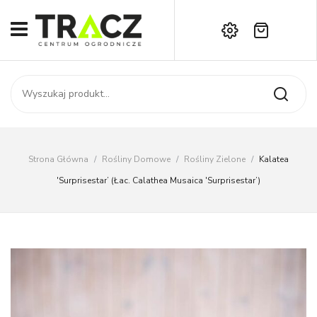
Brak produktów w koszyku.
START
Darmowa dostawa już od 1000 zł!
SKLEP
Zadzwoń:
+42 714 14 00
USŁUGI
Zamówienie
O NAS
Moje konto
Strona Główna
/
Rośliny Domowe
/
Rośliny Zielone
/
Kalatea
Kontakt
AKTUALNOŚCI
'Surprisestar’ (łac. Calathea Musaica 'Surprisestar’)
KONTAKT