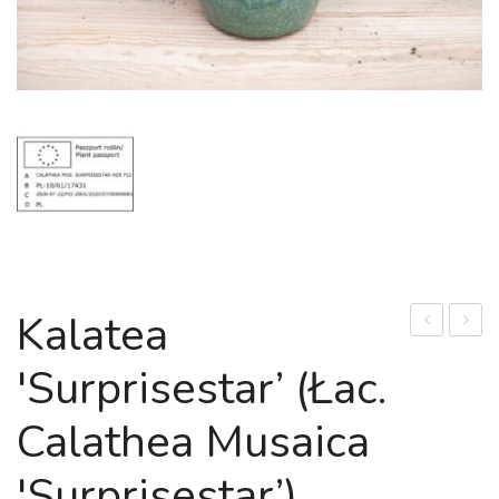
Kalatea
stara
falisto
'Surprisestar’ (łac.
(łac.
'Triopi
Asplenium
(łac.
Calathea Musaica
antiquum)
Calat
rufiba
'Surprisestar’)