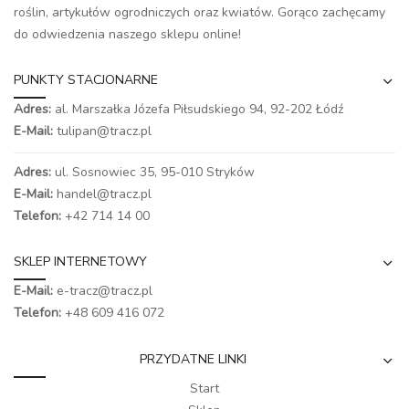
roślin, artykułów ogrodniczych oraz kwiatów. Gorąco zachęcamy
do odwiedzenia naszego
sklepu online
!
PUNKTY STACJONARNE
Adres:
al. Marszałka Józefa Piłsudskiego 94,
92-202 Łódź
E-Mail:
tulipan@tracz.pl
Adres:
ul. Sosnowiec 35, 95-010 Stryków
E-Mail:
handel@tracz.pl
Telefon:
+42 714 14 00
SKLEP INTERNETOWY
E-Mail:
e-tracz@tracz.pl
Telefon:
+48 609 416 072
PRZYDATNE LINKI
Start