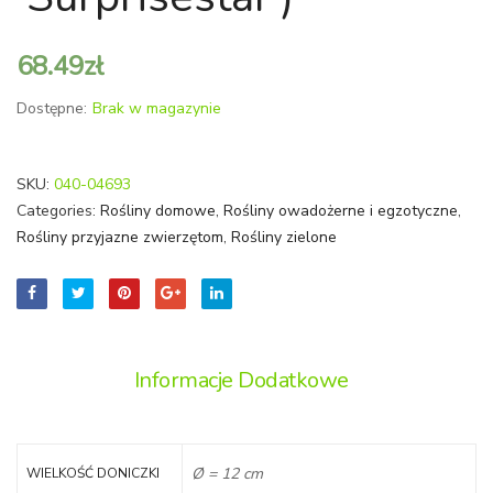
'Triopi
68.49
zł
Dostępne:
Brak w magazynie
SKU:
040-04693
Categories:
Rośliny domowe
,
Rośliny owadożerne i egzotyczne
,
Rośliny przyjazne zwierzętom
,
Rośliny zielone
Informacje Dodatkowe
Ø = 12 cm
WIELKOŚĆ DONICZKI