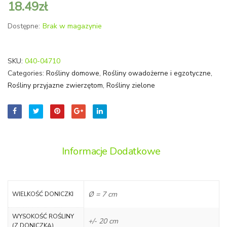
18.49
zł
gibbum
'Perka
'Silver
Dostępne:
Brak w magazynie
Lady’)
SKU:
040-04710
Categories:
Rośliny domowe
,
Rośliny owadożerne i egzotyczne
,
Rośliny przyjazne zwierzętom
,
Rośliny zielone
Informacje Dodatkowe
Ø = 7 cm
WIELKOŚĆ DONICZKI
WYSOKOŚĆ ROŚLINY
+/- 20 cm
(Z DONICZKĄ)