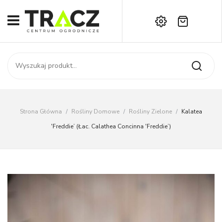
Brak produktów w koszyku.
START
Darmowa dostawa już od 1000 zł!
SKLEP
Zadzwoń:
+42 714 14 00
USŁUGI
Zamówienie
O NAS
Moje konto
Strona Główna
/
Rośliny Domowe
/
Rośliny Zielone
/
Kalatea
Kontakt
AKTUALNOŚCI
'Freddie’ (łac. Calathea Concinna 'Freddie’)
KONTAKT