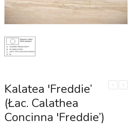
Kalatea 'Freddie’
garbaty
papir
(łac. Calathea
'Silver
'Perk
Lady’
(łac.
Concinna 'Freddie’)
(łac.
Cyper
Blechnum
papyr