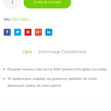
Dodaj do koszyka
BIOPON
nawóz
do
SKU:
030-22811
warzyw
i
rozsad
1kg/40m²
+
Opis
Informacje Dodatkowe
aplikator
GRATIS
Kilogram nawozu starcza na 40m
² powierzchni gleby (rozsady).
W opakowaniu znajduje się gratisowy aplikator do roślin
domowych (eliksir do storczyków)