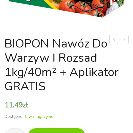
BIOPON Nawóz Do
tępołusko
Podło
Warzyw I Rozsad
„Meroke
do
twin”
siewu
1kg/40m² + Aplikator
(łac.
i
Chamaecyp
pikow
GRATIS
obtusa
20L
„Meroke
11.49
zł
twin”)
Dostępne:
5 w magazynie
ilość