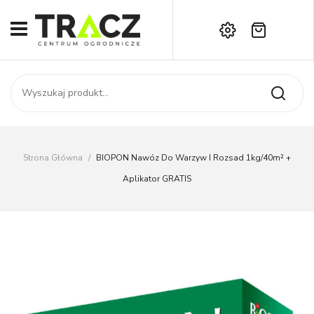
Brak produktów w koszyku.
START
Darmowa dostawa już od 1000 zł!
SKLEP
Zadzwoń:
+42 714 14 00
USŁUGI
Zamówienie
O NAS
Moje konto
Strona Główna
/
BIOPON Nawóz Do Warzyw I Rozsad 1kg/40m² +
Kontakt
AKTUALNOŚCI
Aplikator GRATIS
KONTAKT