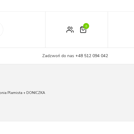
0
Zamówienie
Moje konto
Zadzwoń do nas
+48 512 094 042
Koszyk
gonia Plamista + DONICZKA