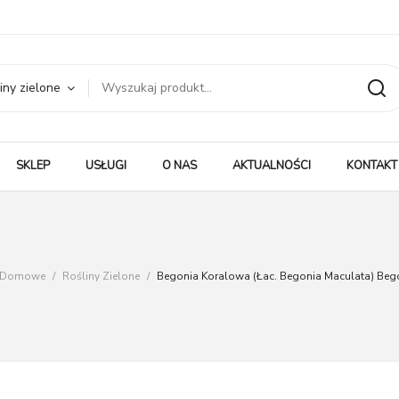
iny zielone
SKLEP
USŁUGI
O NAS
AKTUALNOŚCI
KONTAKT
y Domowe
/
Rośliny Zielone
/
Begonia Koralowa (łac. Begonia Maculata) Be