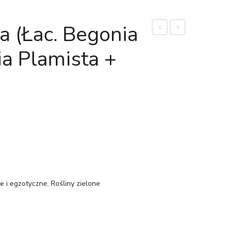
 (łac. Begonia
Podwójniepierzasty
'Nevada’
a Plamista +
(Łac.
(łac.
Thaumatophyllum
Peperomia
Bipinnatifidum)
ferreyrae
Cudnolist
'Nevada’)
Zielona
rozgwiazda
e i egzotyczne
,
Rośliny zielone