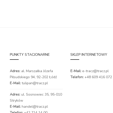
PUNKTY STACJONARNE
SKLEP INTERNETOWY
Adres:
al. Marszałka Józefa
E-Mail:
e-tracz@tracz.pl
Piłsudskiego 94,
92-202 Łódź
Telefon:
+48 609 416 072
E-Mail:
tulipan@tracz.pl
Adres:
ul. Sosnowiec 35, 95-010
Stryków
E-Mail:
handel@tracz.pl
Telefon:
+42 714 14 00