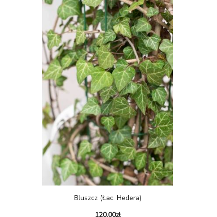
Bluszcz (łac. Hedera)
120.00
zł