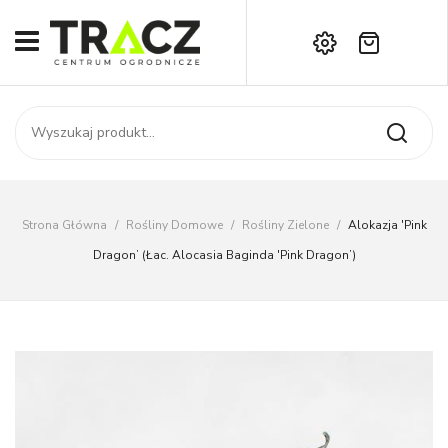
Brak produktów w koszyku.
START
Darmowa dostawa już od 1000 zł!
SKLEP
Zadzwoń:
+42 714 14 00
USŁUGI
Zamówienie
O NAS
Moje konto
Strona Główna
/
Rośliny Domowe
/
Rośliny Zielone
/
Alokazja 'Pink
Kontakt
AKTUALNOŚCI
Dragon’ (łac. Alocasia Baginda 'Pink Dragon’)
KONTAKT