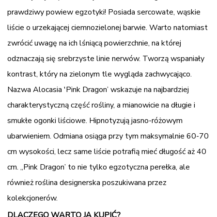
prawdziwy powiew egzotyki! Posiada sercowate, wąskie
liście o urzekającej ciemnozielonej barwie. Warto natomiast
zwrócić uwagę na ich lśniącą powierzchnie, na której
odznaczają się srebrzyste linie nerwów. Tworzą wspaniały
kontrast, który na zielonym tle wygląda zachwycająco.
Nazwa Alocasia 'Pink Dragon’ wskazuje na najbardziej
charakterystyczną część rośliny, a mianowicie na długie i
smukłe ogonki liściowe. Hipnotyzują jasno-różowym
ubarwieniem. Odmiana osiąga przy tym maksymalnie 60-70
cm wysokości, lecz same liście potrafią mieć długość aż 40
cm. „Pink Dragon’ to nie tylko egzotyczna perełka, ale
również roślina designerska poszukiwana przez
kolekcjonerów.
DLACZEGO WARTO JĄ KUPIĆ?