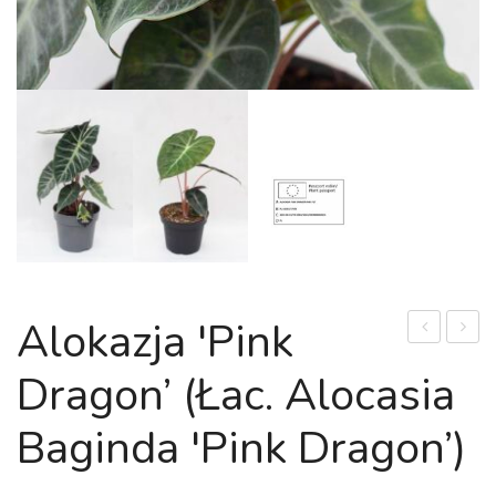
Alokazja 'Pink
'Spotted
'Macro
Dragon’ (łac. Alocasia
Star’
(łac.
(łac.
Alocas
Baginda 'Pink Dragon’)
Aglaonema
'Macro
'Spotted