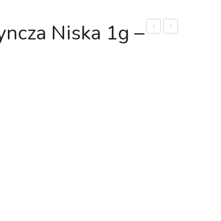
yncza Niska 1g –
Bawole
rozpierzchła
Serce
1g
0,2g
–
–
nasiona
nasiona
Torseed
Torseed