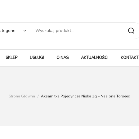
ategorie
SKLEP
USŁUGI
O NAS
AKTUALNOŚCI
KONTAKT
Strona Główna
/
Aksamitka Pojedyncza Niska 1g – Nasiona Torseed