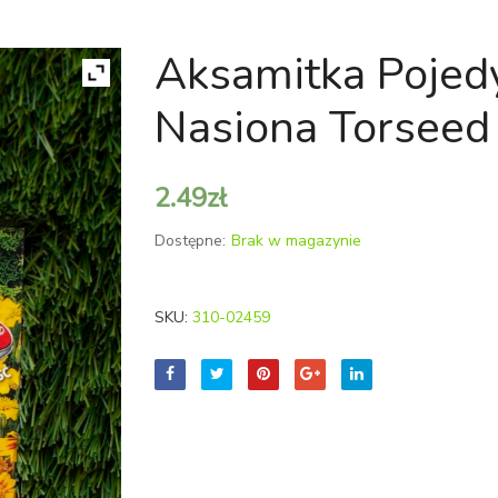
Aksamitka Pojed
Nasiona Torseed
2.49
zł
Dostępne:
Brak w magazynie
SKU:
310-02459