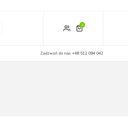
0
Zamówienie
Moje konto
Zadzwoń do nas
+48 512 094 042
Koszyk