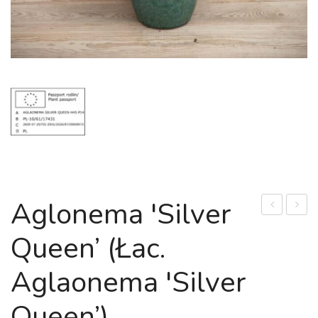
Aglonema 'Silver
'Cutlass’
'Batik’
Queen’ (łac.
(łac.
(łac.
Aglaonema
Begon
Aglaonema 'Silver
'Cutlass’)
'Batik’
ORAN
Queen’)