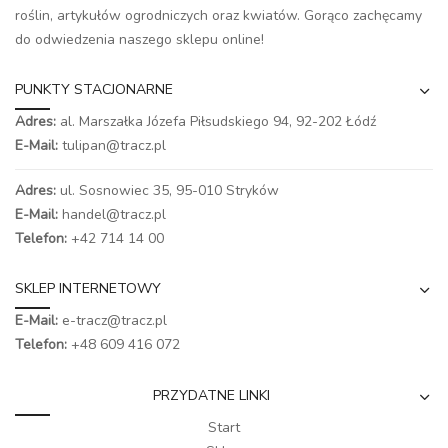
roślin, artykułów ogrodniczych oraz kwiatów. Gorąco zachęcamy
do odwiedzenia naszego
sklepu online
!
PUNKTY STACJONARNE
Adres:
al. Marszałka Józefa Piłsudskiego 94,
92-202 Łódź
E-Mail:
tulipan@tracz.pl
Adres:
ul. Sosnowiec 35, 95-010 Stryków
E-Mail:
handel@tracz.pl
Telefon:
+42 714 14 00
SKLEP INTERNETOWY
E-Mail:
e-tracz@tracz.pl
Telefon:
+48 609 416 072
PRZYDATNE LINKI
Start