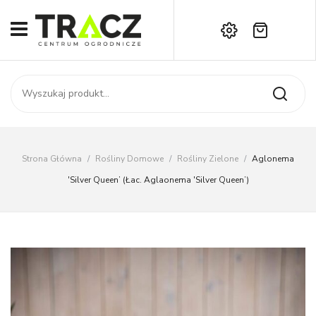
Brak produktów w koszyku.
START
Darmowa dostawa już od 1000 zł!
SKLEP
Zadzwoń:
+42 714 14 00
USŁUGI
Zamówienie
O NAS
Moje konto
Strona Główna
/
Rośliny Domowe
/
Rośliny Zielone
/
Aglonema
Kontakt
AKTUALNOŚCI
'Silver Queen’ (łac. Aglaonema 'Silver Queen’)
KONTAKT